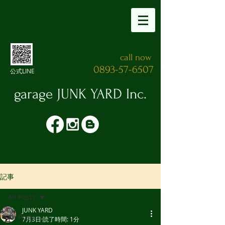
call now
0893-57-6507
公式LINE
garage JUNK YARD​ Inc.
記事
All Posts
JUNK YARD
All Posts
7月3日
読了時間: 1分