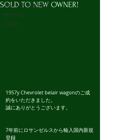
SOLD TO NEW OWNER!
Days of the Junkyard
FOR SALE
EVENT
1957y Chevrolet belair wagonのご成
約をいただきました。
誠にありがとうございます。
7年前にロサンゼルスから輸入国内新規
登録