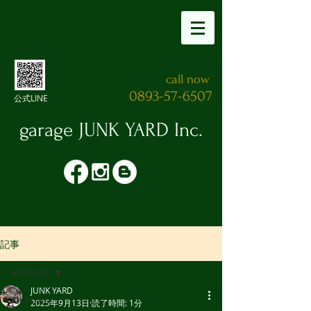
call now
0893-57-6507
公式LINE
garage JUNK YARD​ Inc.
記事
All Posts
JUNK YARD
All Posts
2025年9月13日
読了時間: 1分