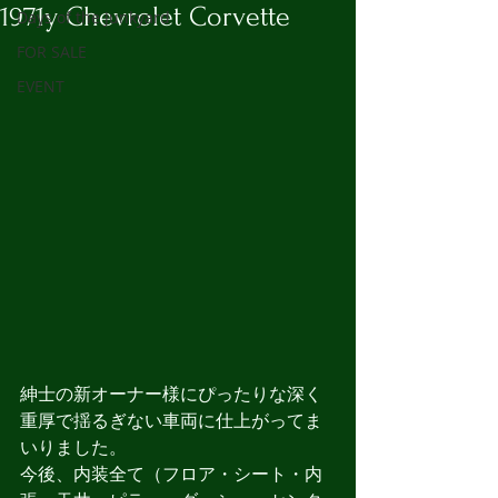
1971y Chevrolet Corvette
Days of the Junkyard
FOR SALE
EVENT
紳士の新オーナー様にぴったりな深く
重厚で揺るぎない車両に仕上がってま
いりました。
今後、内装全て（フロア・シート・内