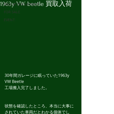
1963y VW beetle 買取入荷
Days of the Junkyard
FOR SALE
EVENT
30年間ガレージに眠っていた
1963y 
VW Beetle
工場搬入完了しました。
状態を確認したところ、本当に大事に
されていた車両だとわかる個体でし