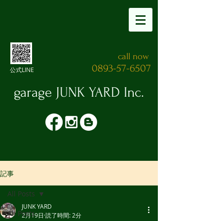
call now
0893-57-6507
公式LINE
garage JUNK YARD​ Inc.
記事
All Posts
JUNK YARD
All Posts
2月19日
読了時間: 2分