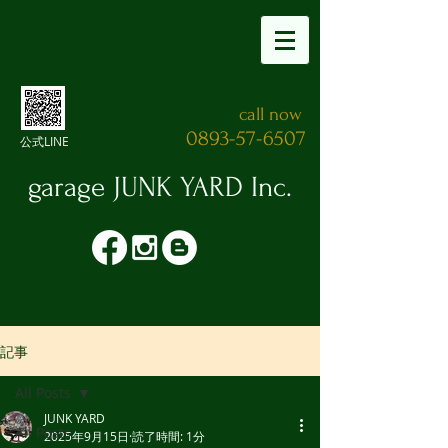
call now
0893-57-6507
公式LINE
garage JUNK YARD​ Inc.
記事
All Posts
JUNK YARD
All Posts
2025年9月15日
読了時間: 1分