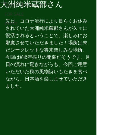
大洲純米蔵部さん
Days of the Junkyard
FOR SALE
先日、コロナ流行により長らくお休み
EVENT
されていた大洲純米蔵部さんが久々に
復活されるということで、楽しみにお
邪魔させていただきました！場所は未
だシークレットな将来楽しみな場所。
今回は約6年振りの開催だそうです。月
日の流れに驚きながらも、今回ご用意
いただいた秋の風物詩いもたきを食べ
ながら、日本酒を楽しませていただき
ました。