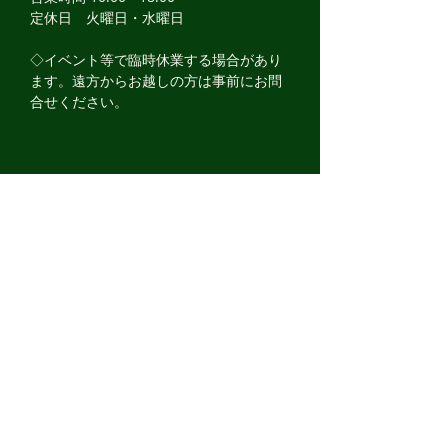
1958y TRIUMPH S
新車「トヨタ・プリウ
定休日 火曜日・水曜日
TWIN SOLD OU
ス」ご納車
​◇イベント等で臨時休業する場合があり
ます。遠方からお越しの方は事前にお問
合せください。
ADDRESS
795-0072
愛媛県大洲市新谷甲1074-1
TEL:
0893-57-6507
FAX:
0893-57-6508
【四国運輸局指定工場】
株式会社garage JUNK YARD