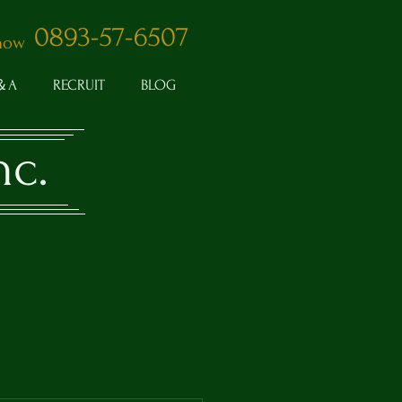
0893-57-6507
 now
＆A
RECRUIT
BLOG
nc.