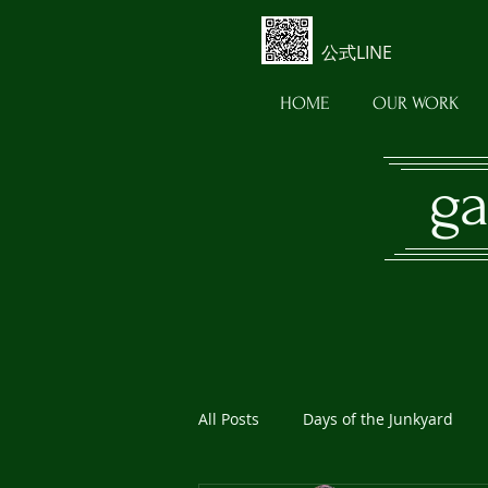
公式LINE
HOME
OUR WORK
ga
All Posts
Days of the Junkyard