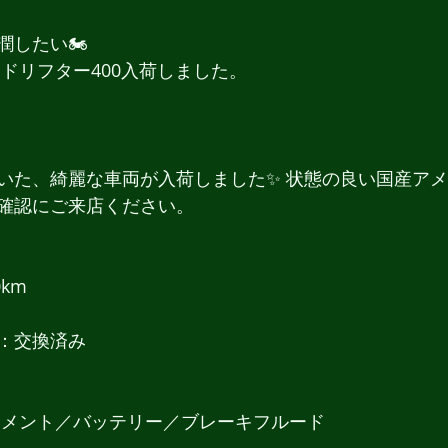
潤したい🏍
カン ドリフター400入荷しました。
いた、綺麗な車両が入荷しました✨ 状態の良い国産ア
確認にご来店ください。
km 
：交換済み
レメント／バッテリー／ブレーキフルード